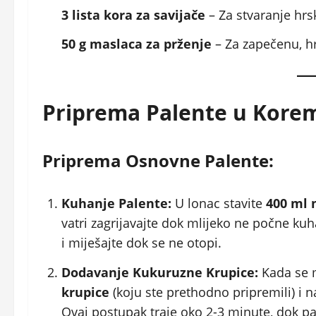
3 lista kora za savijače
– Za stvaranje hrs
50 g maslaca za prženje
– Za zapečenu, hr
Priprema Palente u Kore
Priprema Osnovne Palente:
Kuhanje Palente:
U lonac stavite
400 ml 
vatri zagrijavajte dok mlijeko ne počne kuh
i miješajte dok se ne otopi.
Dodavanje Kukuruzne Krupice:
Kada se 
krupice
(koju ste prethodno pripremili) i n
Ovaj postupak traje oko 2-3 minute, dok pa