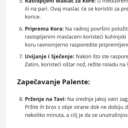
Rastopljeni Maslac za Kore:
U međuvremen
ili na pari. Ovaj maslac će se koristiti za p
korice.
Priprema Kora:
Na radnoj površini položi
rastopljenim maslacem koristeći kuhinjski k
koru ravnomjerno rasporedite pripremljen
Uvijanje i Sječenje:
Nakon što ste raspored
Zatim, koristeći oštar nož, režite roladu na
Zapečavanje Palente:
Prženje na Tavi:
Na srednje jakoj vatri zag
Pržite ih brzo s obje strane dok ne dobiju 
nekoliko minuta, a cilj je da se unutrašnjo