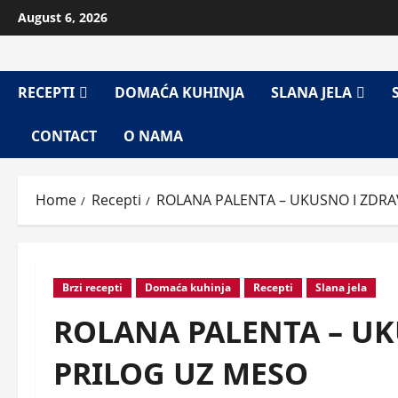
Skip
August 6, 2026
to
content
RECEPTI
DOMAĆA KUHINJA
SLANA JELA
CONTACT
O NAMA
Home
Recepti
ROLANA PALENTA – UKUSNO I ZDRA
Brzi recepti
Domaća kuhinja
Recepti
Slana jela
ROLANA PALENTA – UK
PRILOG UZ MESO