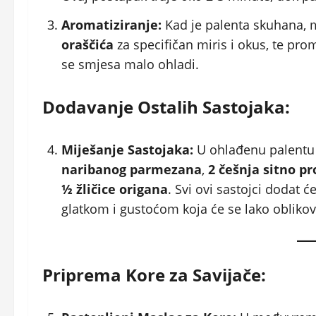
Aromatiziranje:
Kad je palenta skuhana, m
oraščića
za specifičan miris i okus, te pro
se smjesa malo ohladi.
Dodavanje Ostalih Sastojaka:
Miješanje Sastojaka:
U ohlađenu palentu
naribanog parmezana
,
2 češnja sitno p
½ žličice origana
. Svi ovi sastojci dodat 
glatkom i gustoćom koja će se lako oblikov
Priprema Kore za Savijače: