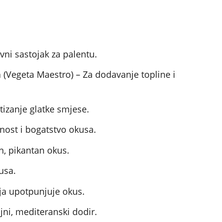
vni sastojak za palentu.
a
(Vegeta Maestro) – Za dodavanje topline i
tizanje glatke smjese.
ost i bogatstvo okusa.
n, pikantan okus.
usa.
ja upotpunjuje okus.
jni, mediteranski dodir.