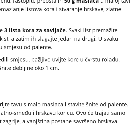
u, rastopite preostalih
50 g maslaca
u maloj tavi
remazianje listova kora i stvaranje hrskave, zlatne
te
3 lista kora za savijače
. Svaki list premažite
ist, a zatim ih slagajte jedan na drugi. U svaku
u smjesu od palente.
ili smjesu, pažljivo uvijte kore u čvrstu roladu.
 šnite debljine oko 1 cm.
rijte tavu s malo maslaca i stavite šnite od palente.
zlatno-smeđu i hrskavu koricu. Ovo će trajati samo
st zagrije, a vanjština postane savršeno hrskava.