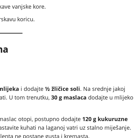
kave vanjske kore.
skavu koricu.
ma
mlijeka
i dodajte
½ žličice soli
. Na srednje jakoj
ati. U tom trenutku,
30 g maslaca
dodajte u mlijeko
maslac otopi, postupno dodajte
120 g kukuruzne
astavite kuhati na laganoj vatri uz stalno miješanje.
lenta ne postane gusta i kremasta.