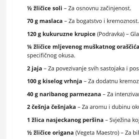
½ žličice soli
– Za osnovnu začinjenost.
70 g maslaca
– Za bogatstvo i kremoznost.
120 g kukuruzne krupice
(Podravka) – Gla
¼ žličice mljevenog muškatnog oraščić
specifičnog okusa.
2 jaja
– Za povezivanje svih sastojaka i pos
100 g kiselog vrhnja
– Za dodatnu kremozn
40 g naribanog parmezana
– Za intenziva
2 češnja češnjaka
– Za aromu i dubinu ok
1 žlica nasjeckanog peršina
– Svježina ko
½ žličice origana
(Vegeta Maestro) – Za bil