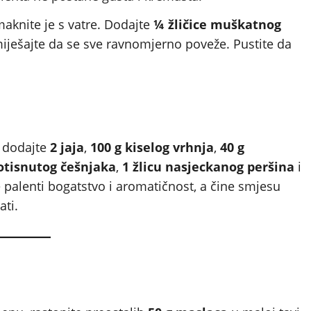
aknite je s vatre. Dodajte
¼ žličice muškatnog
miješajte da se sve ravnomjerno poveže. Pustite da
 dodajte
2 jaja
,
100 g kiselog vrhnja
,
40 g
rotisnutog češnjaka
,
1 žlicu nasjeckanog peršina
i
će palenti bogatstvo i aromatičnost, a čine smjesu
ati.