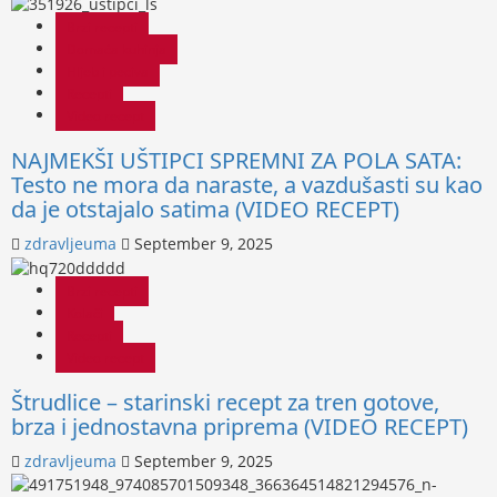
Brzi recepti
Domaća kuhinja
Hljeb i peciva
Recepti
Video recept
NAJMEKŠI UŠTIPCI SPREMNI ZA POLA SATA:
Testo ne mora da naraste, a vazdušasti su kao
da je otstajalo satima (VIDEO RECEPT)
zdravljeuma
September 9, 2025
Brzi recepti
Kolači
Recepti
Video recept
Štrudlice – starinski recept za tren gotove,
brza i jednostavna priprema (VIDEO RECEPT)
zdravljeuma
September 9, 2025