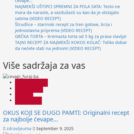
ćevape…
NAJMEKŠI UŠTIPCI SPREMNI ZA POLA SATA: Testo ne
mora da naraste, a vazdušasti su kao da je otstajalo
satima (VIDEO RECEPT)
Štrudlice – starinski recept za tren gotove, brza i
jednostavna priprema (VIDEO RECEPT)
GRČKA TORTA – Kremasta torta od 5 kg za prava slavlja!
TAJNI RECEPT ZA NAJMEKŠI KOKOS KOLAČ: Toliko dobar
da nećete stati na jednom! (VIDEO RECEPT)
Više sadržaja za vas
Domaća kuhinja
Hljeb i peciva
Recepti
Video recept
OKUS KOJI SE DUGO PAMTI: Originalni recept
za najbolje ćevape…
zdravljeuma
September 9, 2025