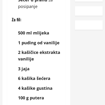
posipanje
Za fil:
500 ml mlijeka
1 puding od vanilije
2 kašičice ekstrakta
vanilije
3 jaja
6 kašika šećera
4 kašike gustina
100 g putera