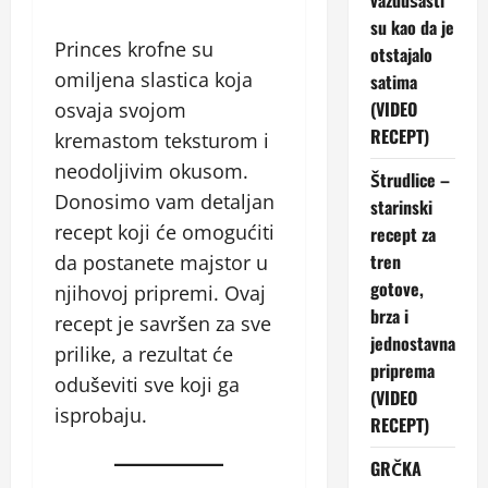
vazdušasti
su kao da je
Princes krofne su
otstajalo
omiljena slastica koja
satima
(VIDEO
osvaja svojom
RECEPT)
kremastom teksturom i
neodoljivim okusom.
Štrudlice –
Donosimo vam detaljan
starinski
recept koji će omogućiti
recept za
tren
da postanete majstor u
gotove,
njihovoj pripremi. Ovaj
brza i
recept je savršen za sve
jednostavna
prilike, a rezultat će
priprema
oduševiti sve koji ga
(VIDEO
isprobaju.
RECEPT)
GRČKA