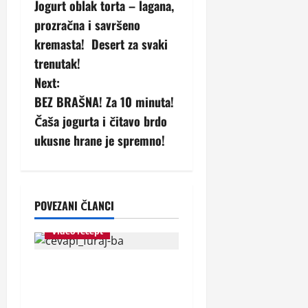
Jogurt oblak torta – lagana,
o
prozračna i savršeno
s
kremasta! Desert za svaki
trenutak!
t
Next:
n
BEZ BRAŠNA! Za 10 minuta!
Čaša jogurta i čitavo brdo
a
ukusne hrane je spremno!
v
i
Domaća kuhinja
POVEZANI ČLANCI
g
Hljeb i peciva
Recepti
Video recept
a
OKUS KOJI SE DUGO
t
PAMTI: Originalni recept
i
za najbolje ćevape…
Brzi recepti