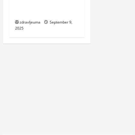
brza i jednostavna
priprema (VIDEO RECEPT)
zdravljeuma
September 9,
2025