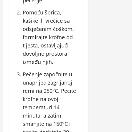
pečenje.
Pomoću šprica,
kašike ili vrećice sa
odsječenim ćoškom,
formirajte krofne od
tijesta, ostavljajući
dovoljno prostora
između njih.
Pečenje započnite u
unaprijed zagrijanoj
rerni na 250°C. Pecite
krofne na ovoj
temperaturi 14
minuta, a zatim
smanjite na 150°C i
pecite dodatnih 20