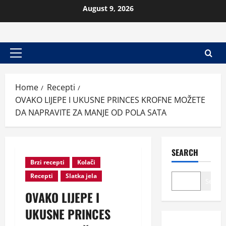
Skip
August 9, 2026
to
content
Primary
Menu
Home
Recepti
OVAKO LIJEPE I UKUSNE PRINCES KROFNE MOŽETE
DA NAPRAVITE ZA MANJE OD POLA SATA
SEARCH
Brzi recepti
Kolači
Recepti
Slatka jela
Search
OVAKO LIJEPE I
UKUSNE PRINCES