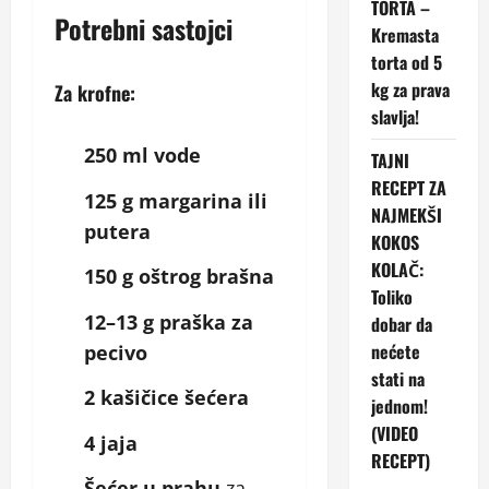
TORTA –
Potrebni sastojci
Kremasta
torta od 5
kg za prava
Za krofne:
slavlja!
250 ml vode
TAJNI
RECEPT ZA
125 g margarina ili
NAJMEKŠI
putera
KOKOS
KOLAČ:
150 g oštrog brašna
Toliko
12–13 g praška za
dobar da
nećete
pecivo
stati na
2 kašičice šećera
jednom!
(VIDEO
4 jaja
RECEPT)
Šećer u prahu
za